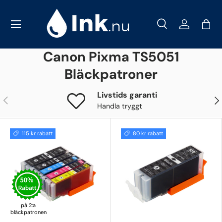
Meny
Hoppa till innehåll
Sök
Logga in
Väs
Sök
Canon Pixma TS5051
Sök
Bläckpatroner
Livstids garanti
Föregående
Näs
Handla tryggt
115 kr rabatt
80 kr rabatt
på 2:a
bläckpatronen