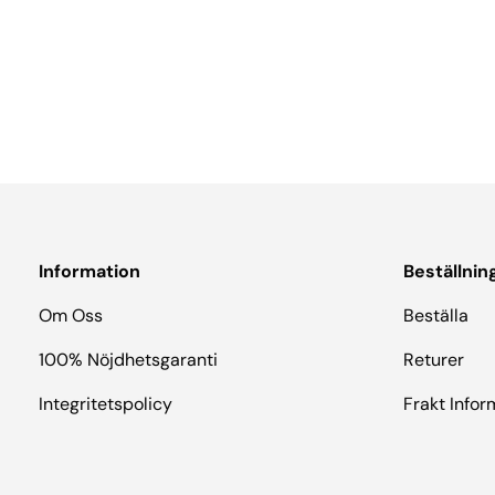
Information
Beställnin
Om Oss
Beställa
100% Nöjdhetsgaranti
Returer
Integritetspolicy
Frakt Infor