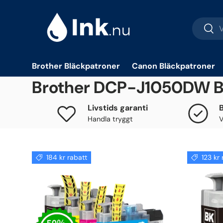
Hoppa till innehåll
Sök
Sök
Brother Bläckpatroner
Canon Bläckpatroner
Brother DCP-J1050DW B
Livstids garanti
Handla tryggt
V
184 kr rabatt
123 kr