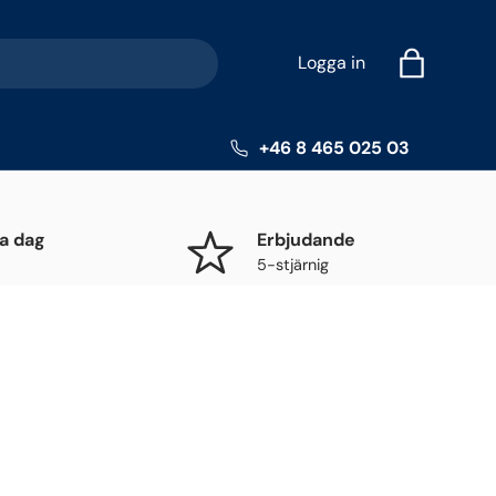
Logga in
Väska
+46 8 465 025 03
a dag
Erbjudande
5-stjärnig